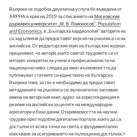
Въпреки че подобна двуезична услуга бе въведена от
ARPHA в края на 2019 за списанието на
Московския
държавен университет „М. В. Ломоносов”
,
Population
and Economics
, в „Българска кардиология” авторите не
са задължени да предоставят версия на ръкописа си на
английски. От редакторския екип на българския журнал
преценяват, че автори, които смятат трудовете си от
интерес конкретно за учени и професионалисти на
национално ниво, следва да имат възможността да
публикуват статиите си единствено на български.
Въпреки това, за тях е необходимо да предоставят
метаданните на ръкописа си, включително заглавие,
имена на авторския екип, адрес за кореспонденция и
резюме на английски за целите на международни
агрегатори и бази данни. Откриваемостта на научни
трудове през подобни дигитални портали, които да са
достъпни от всяка точка на света, е фундаментално
изискване за осигуряването на пълноценна достъпност