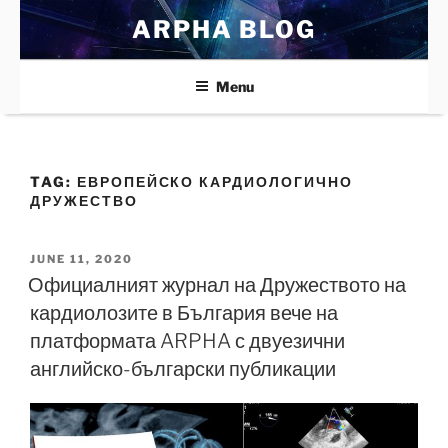
Skip
ARPHA BLOG
to
content
Menu
TAG:
ЕВРОПЕЙСКО КАРДИОЛОГИЧНО
ДРУЖЕСТВО
POSTED
JUNE 11, 2020
ON
Официалният журнал на Дружеството на
кардиолозите в България вече на
платформата ARPHA с двуезични
английско-български публикации