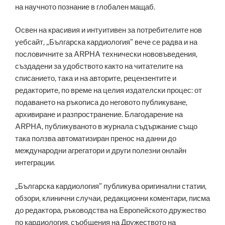
на научното познание в глобален мащаб.
Освен на красивия и интуитивен за потребителите нов
уебсайт, „Българска кардиология” вече се радва и на
пословичните за ARPHA технически нововъведения,
създадени за удобството както на читателите на
списанието, така и на авторите, рецензентите и
редакторите, по време на целия издателски процес: от
подаването на ръкописа до неговото публикуване,
архивиране и разпространение. Благодарение на
ARPHA, публикуваното в журнала съдържание също
така ползва автоматизиран пренос на данни до
международни агрегатори и други полезни онлайн
интеграции.
„Българска кардиология” публикува оригинални статии,
обзори, клинични случаи, редакционни коментари, писма
до редактора, ръководства на Европейското дружество
по кардиология, съобщения на Дружеството на