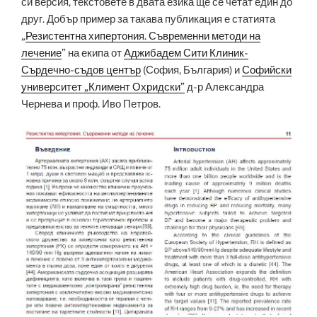
си версия, текстовете в двата езика ще се четат един до
друг. Добър пример за такава публикация е статията
„
Резистентна хипертония. Съвременни методи на
лечение
” на екипа от
Аджибадем Сити Клиник-
Сърдечно-съдов център
(София, България) и
Софийски
университет „Климент Охридски”
д-р Александра
Чернева и проф. Иво Петров.