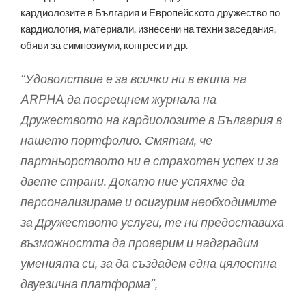
кардиолозите в България и Европейското дружество по
кардиология, материали, изнесени на техни заседания,
обяви за симпозиуми, конгреси и др.
“Удоволствие е за всички ни в екипа на
ARPHA да посрещнем журнала на
Дружеството на кардиолозите в България в
нашето портфолио. Смятам, че
партньорството ни е страхотен успех и за
двете страни. Докато ние успяхме да
персонализираме и осигурим необходимите
за Дружеството услуги, те ни предоставиха
възможността да проверим и надградим
уменията си, за да създадем една цялостна
двуезична платформа”,