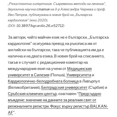
„Резистентна хипертония. Съвременни методи на лечение”,
двуезична научна
статия
на д-р Александра Чернева и проф.
Иво Петров, публикувана в новия брой на „Българска
кардиология” (юни 2020).
(DOI:
10.3897/bgcardio.26.e52712
)
За автори, чийто майчин език не е български, „Българска
кардиология” осигурява превод на ръкописа им от
английски на български, така че публикацията им да е
налична и на двата езика. В новия брой на списанието,
такъв е случаят с редакционния коментар на
международния екип на учени от
Медицинския
университет в Силезия
(Полша),
Университета
и
Кардиологично-белодробната болница
в Ливърпул
(Великобритания),
Белградския университет
(Сърбия) и
Сръбския клиничен център
, озаглавен “
Предсърдно
мъждене: значение на данните за реалния свят от
регионалните регистри. Фокус върху регистър BALKAN-
AF
”.