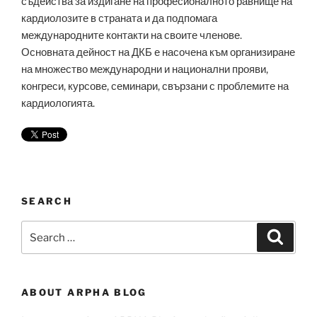
съдейства за издигане на професионалното равнище на
кардиолозите в страната и да подпомага
международните контакти на своите членове.
Основната дейност на ДКБ е насочена към организиране
на множество международни и национални прояви,
конгреси, курсове, семинари, свързани с проблемите на
кардиологията.
SEARCH
Search
Search
for:
ABOUT ARPHA BLOG