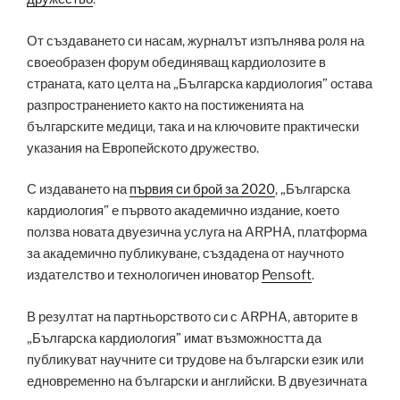
От създаването си насам, журналът изпълнява роля на
своеобразен форум обединяващ кардиолозите в
страната, като целта на „Българска кардиология” остава
разпространението както на постиженията на
българските медици, така и на ключовите практически
указания на Европейското дружество.
С издаването на
първия си брой за 2020
, „Българска
кардиология” е първото академично издание, което
ползва новата двуезична услуга на ARPHA, платформа
за академично публикуване, създадена от научното
издателство и технологичен иноватор
Pensoft
.
В резултат на партньорството си с ARPHA, авторите в
„Българска кардиология” имат възможността да
публикуват научните си трудове на български език или
едновременно на български и английски. В двуезичната