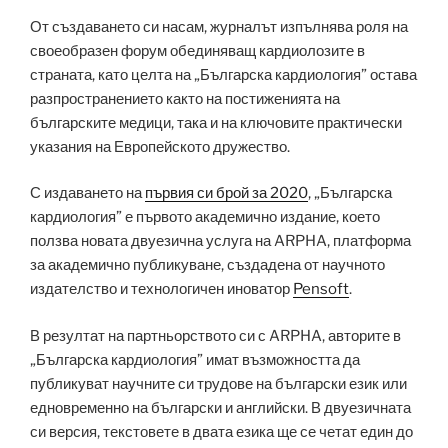
От създаването си насам, журналът изпълнява роля на
своеобразен форум обединяващ кардиолозите в
страната, като целта на „Българска кардиология” остава
разпространението както на постиженията на
българските медици, така и на ключовите практически
указания на Европейското дружество.
С издаването на
първия си брой за 2020
, „Българска
кардиология” е първото академично издание, което
ползва новата двуезична услуга на ARPHA, платформа
за академично публикуване, създадена от научното
издателство и технологичен иноватор
Pensoft
.
В резултат на партньорството си с ARPHA, авторите в
„Българска кардиология” имат възможността да
публикуват научните си трудове на български език или
едновременно на български и английски. В двуезичната
си версия, текстовете в двата езика ще се четат един до