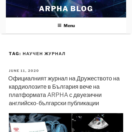
Skip
ARPHA BLOG
to
content
Menu
TAG:
НАУЧЕН ЖУРНАЛ
POSTED
JUNE 11, 2020
ON
Официалният журнал на Дружеството на
кардиолозите в България вече на
платформата ARPHA с двуезични
английско-български публикации