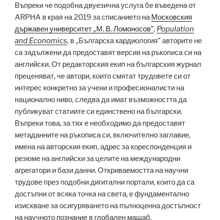
Въпреки че подобна двуезична услуга бе въведена от
ARPHA в края на 2019 за списанието на
Московския
държавен университет „М. В. Ломоносов”
,
Population
and Economics
, в „Българска кардиология” авторите не
са задължени да предоставят версия на ръкописа си на
английски. От редакторския екип на българския журнал
преценяват, че автори, които смятат трудовете си от
интерес конкретно за учени и професионалисти на
национално ниво, следва да имат възможността да
публикуват статиите си единствено на български.
Въпреки това, за тях е необходимо да предоставят
метаданните на ръкописа си, включително заглавие,
имена на авторския екип, адрес за кореспонденция и
резюме на английски за целите на международни
агрегатори и бази данни. Откриваемостта на научни
трудове през подобни дигитални портали, които да са
достъпни от всяка точка на света, е фундаментално
изискване за осигуряването на пълноценна достъпност
на научното познание в глобален мащаб.