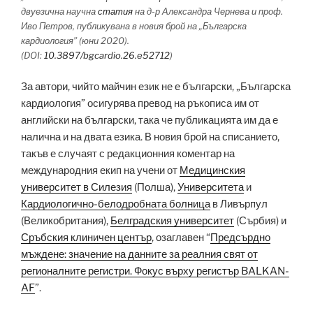
двуезична научна
статия
на д-р Александра Чернева и проф.
Иво Петров, публикувана в новия брой на „Българска
кардиология” (юни 2020).
(DOI:
10.3897/bgcardio.26.e52712
)
За автори, чийто майчин език не е български, „Българска
кардиология” осигурява превод на ръкописа им от
английски на български, така че публикацията им да е
налична и на двата езика. В новия брой на списанието,
такъв е случаят с редакционния коментар на
международния екип на учени от
Медицинския
университет в Силезия
(Полша),
Университета
и
Кардиологично-белодробната болница
в Ливърпул
(Великобритания),
Белградския университет
(Сърбия) и
Сръбския клиничен център
, озаглавен “
Предсърдно
мъждене: значение на данните за реалния свят от
регионалните регистри. Фокус върху регистър BALKAN-
AF
”.