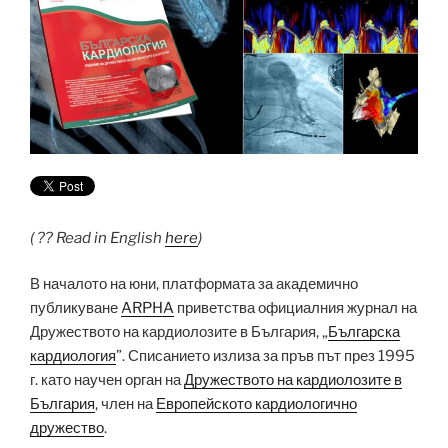
( ?? Read in English
here
)
В началото на юни, платформата за академично
публикуване
ARPHA
приветства официалния журнал на
Дружеството на кардиолозите в България, „
Българска
кардиология
”. Списанието излиза за пръв път през 1995
г. като научен орган на
Дружеството на кардиолозите в
България
, член на
Европейското кардиологично
дружество
.