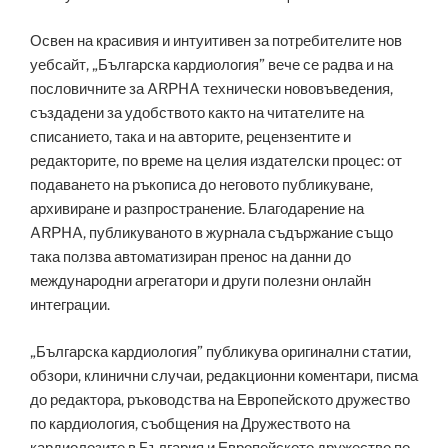
Освен на красивия и интуитивен за потребителите нов
уебсайт, „Българска кардиология” вече се радва и на
пословичните за ARPHA технически нововъведения,
създадени за удобството както на читателите на
списанието, така и на авторите, рецензентите и
редакторите, по време на целия издателски процес: от
подаването на ръкописа до неговото публикуване,
архивиране и разпространение. Благодарение на
ARPHA, публикуваното в журнала съдържание също
така ползва автоматизиран пренос на данни до
международни агрегатори и други полезни онлайн
интеграции.
„Българска кардиология” публикува оригинални статии,
обзори, клинични случаи, редакционни коментари, писма
до редактора, ръководства на Европейското дружество
по кардиология, съобщения на Дружеството на
кардиолозите в България и Европейското дружество по