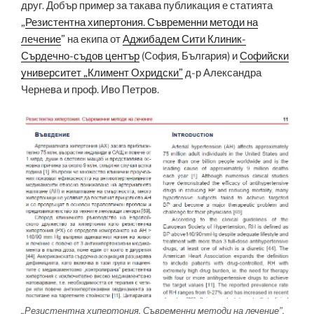
друг. Добър пример за такава публикация е статията
„
Резистентна хипертония. Съвременни методи на
лечение
” на екипа от
Аджибадем Сити Клиник-
Сърдечно-съдов център
(София, България) и
Софийски
университет „Климент Охридски”
д-р Александра
Чернева и проф. Иво Петров.
„Резистентна хипертония. Съвременни методи на лечение”,